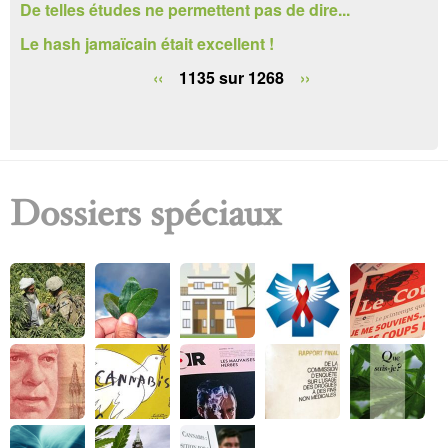
De telles études ne permettent pas de dire...
e
Le hash jamaïcain était excellent !
r
‹‹
1135 sur 1268
››
c
h
e
Dossiers spéciaux