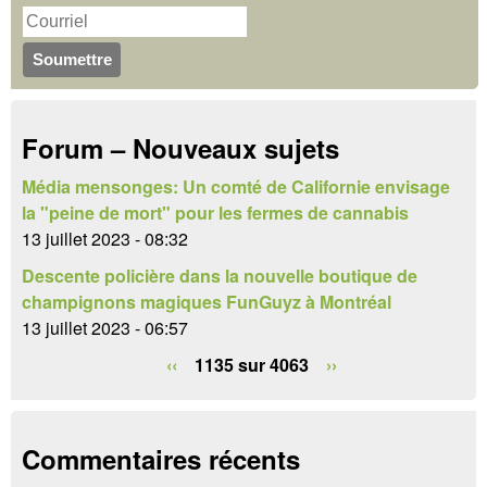
m
e
u
r
c
l
h
a
Forum – Nouveaux sujets
e
i
r
Média mensonges: Un comté de Californie envisage
r
la "peine de mort" pour les fermes de cannabis
e
13 juillet 2023 - 08:32
Descente policière dans la nouvelle boutique de
d
champignons magiques FunGuyz à Montréal
e
13 juillet 2023 - 06:57
r
‹‹
1135 sur 4063
››
e
c
Commentaires récents
h