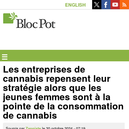
Aller
ENGLISH
au
contenu
principal
☰
Les entreprises de
cannabis repensent leur
stratégie alors que les
jeunes femmes sont à la
pointe de la consommation
de cannabis
Soumis par
le 30 octobre 2024 - 07:19.
Zappiste