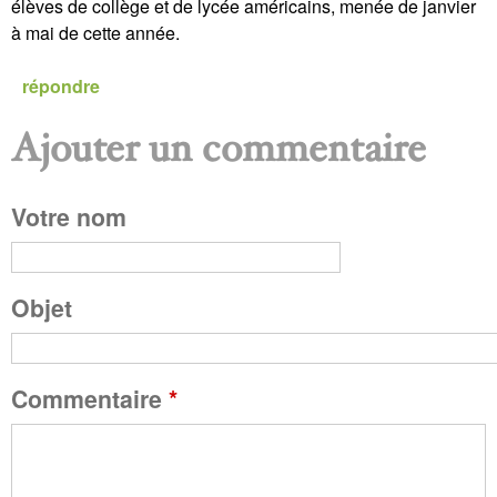
élèves de collège et de lycée américains, menée de janvier
à mai de cette année.
répondre
Ajouter un commentaire
P
Votre nom
a
g
Objet
e
Commentaire
*
s