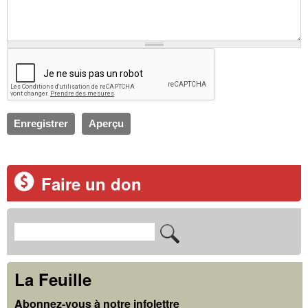
Faire un don
R
F
e
o
c
La Feuille
r
h
Abonnez-vous à notre infolettre