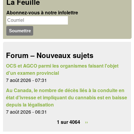
c
La Feuille
r
h
Abonnez-vous à notre infolettre
m
e
u
r
c
l
h
a
Forum – Nouveaux sujets
e
i
r
OCS et AGCO parmi les organismes faisant l'objet
r
d'un examen provincial
e
7 août 2026 - 07:31
Au Canada, le nombre de décès liés à la conduite en
d
état d'ivresse et impliquant du cannabis est en baisse
e
depuis la légalisation
7 août 2026 - 06:31
r
1 sur 4064
››
e