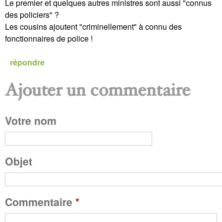
Le premier et quelques autres ministres sont aussi "connus
des policiers" ?
Les cousins ajoutent "criminellement" à connu des
fonctionnaires de police !
répondre
Ajouter un commentaire
P
Votre nom
a
g
Objet
e
Commentaire
*
s