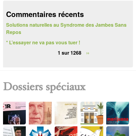
c
h
Commentaires récents
e
Solutions naturelles au Syndrome des Jambes Sans
Repos
r
* L’essayer ne va pas vous tuer !
c
1 sur 1268
››
h
e
Dossiers spéciaux