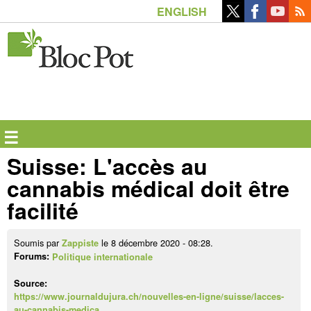
Aller
ENGLISH
au
contenu
principal
☰
Suisse: L'accès au
cannabis médical doit être
facilité
Soumis par
le 8 décembre 2020 - 08:28.
Zappiste
Forums:
Politique internationale
Source:
https://www.journaldujura.ch/nouvelles-en-ligne/suisse/lacces-
au-cannabis-medica…