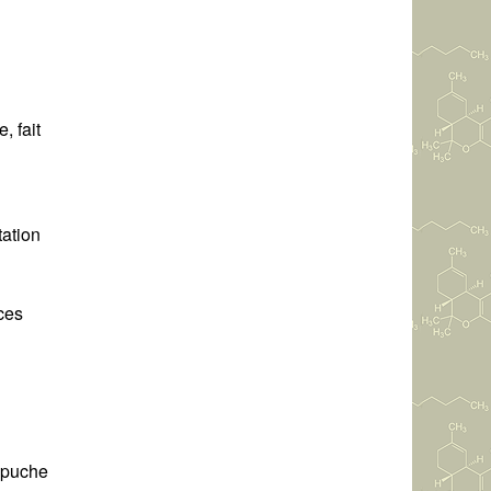
, fait
tation
ces
capuche