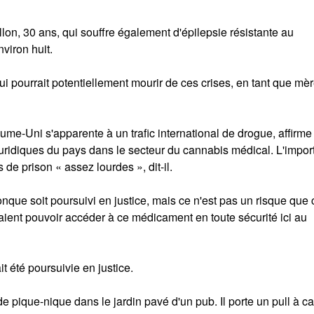
lon, 30 ans, qui souffre également d'épilepsie résistante au
viron huit.
 pourrait potentiellement mourir de ces crises, en tant que mère
me-Uni s'apparente à un trafic international de drogue, affirme
juridiques du pays dans le secteur du cannabis médical. L'impor
e prison « assez lourdes », dit-il.
nque soit poursuivi en justice, mais ce n'est pas un risque que 
vraient pouvoir accéder à ce médicament en toute sécurité ici au
 été poursuivie en justice.
e pique-nique dans le jardin pavé d'un pub. Il porte un pull à 