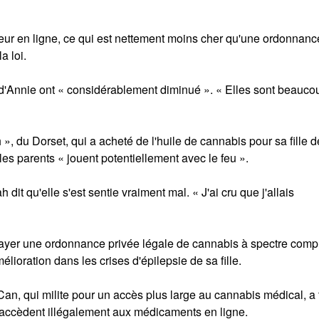
sseur en ligne, ce qui est nettement moins cher qu'une ordonnanc
a loi.
es d'Annie ont « considérablement diminué ». « Elles sont beauco
», du Dorset, qui a acheté de l'huile de cannabis pour sa fille d
les parents « jouent potentiellement avec le feu ».
it qu'elle s'est sentie vraiment mal. « J'ai cru que j'allais
payer une ordonnance privée légale de cannabis à spectre comp
lioration dans les crises d'épilepsie de sa fille.
Can, qui milite pour un accès plus large au cannabis médical, a 
i accèdent illégalement aux médicaments en ligne.