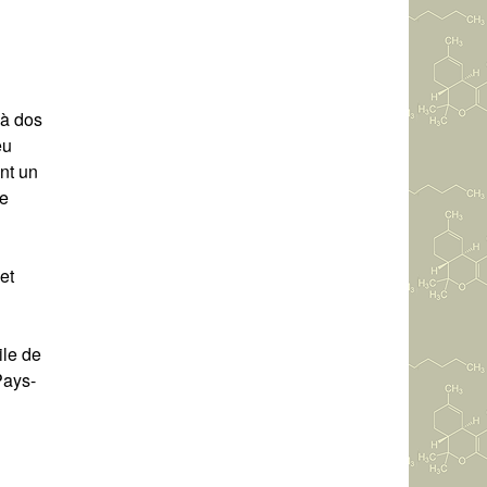
 à dos
eu
nt un
ne
et
ile de
Pays-