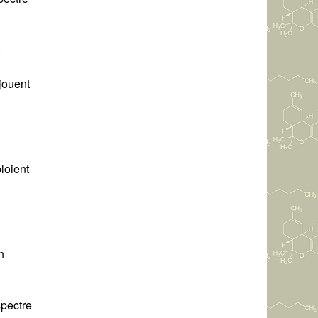
jouent
loient
n
spectre