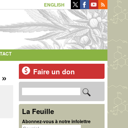
ENGLISH
TACT
Faire un don
 »
R
F
e
o
c
La Feuille
r
h
Abonnez-vous à notre infolettre
m
e