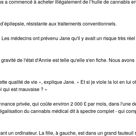
mps a commencé à acheter illégalement de l’huile de cannabis en
 d’épilepsie, résistante aux traitements conventionnels.
. Les médecins ont prévenu Jane qu'il y avait un risque très rée
 gravité de l'état d'Annie est telle qu'elle s'en fiche. Nous avons
te qualité de vie », explique Jane. « Et si je viole la loi en lui o
loi qui est mauvaise ? »
nnance privée, qui coûte environ 2 000 £ par mois, dans l'une d
égalisation du cannabis médical dit à spectre complet - qui co
nt un ordinateur. La fille, à gauche, est dans un grand fauteuil 