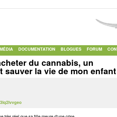
Aller
au
contenu
principal
IMÉDIA
DOCUMENTATION
BLOGUES
FORUM
CON
 acheter du cannabis, un
 sauver la vie de mon enfant
93lq2lvvgeo
 très réel que sa fille meure d'une crise.