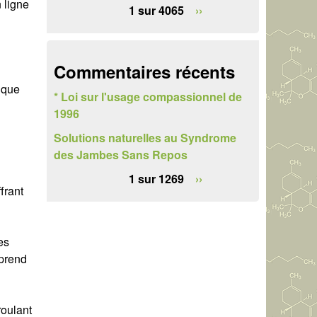
 ligne
e
1 sur 4065
››
r
c
Commentaires récents
h
l que
* Loi sur l'usage compassionnel de
e
1996
Solutions naturelles au Syndrome
des Jambes Sans Repos
1 sur 1269
››
ffrant
es
mprend
roulant