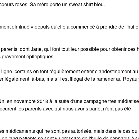
 coeurs roses. Sa mère porte un sweat-shirt bleu.
blement diminué » depuis qu'elle a commencé à prendre de l'huile
 parents, dont Jane, qui font tout leur possible pour obtenir ces 
ts gravement épileptiques.
 ligne, certains en font régulièrement entrer clandestinement au
 légalement là-bas, mais il est illégal de la ramener au Roya
ni en novembre 2018 à la suite d'une campagne très médiatisé
curent les parents avec qui nous avons parlé, n'ont pas été
des médicaments qui ne sont pas autorisés, mais dans le cas d
 de cinq patients se sont vu prescrire de l'huile de cannabis à s