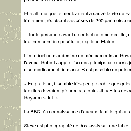
Elle affirme que le médicament a sauvé la vie de Fal
traitement, réduisant ses crises de 200 par mois à en
« Toute personne ayant un enfant comme ma fille, qui
tout son possible pour lui », explique Elaine.
L'introduction clandestine de médicaments au Royau
l'avocat Robert Jappie, l'un des principaux experts 
d'un médicament de classe B est passible de peines d
« En pratique, il semble très peu probable que quico
familles devraient prendre », ajoute-t-il. « Elles de
Royaume-Uni. »
La BBC n’a connaissance d’aucune famille qui aurait
Steve est photographié de dos, assis sur une table d