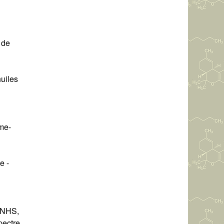
 de
huiles
ume-
e -
u NHS,
pectre