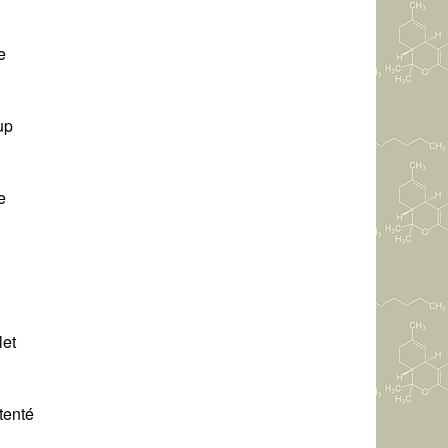
e
up
e
let
tenté