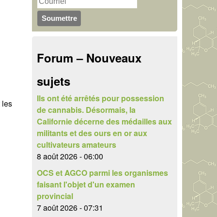
u
r
c
l
h
a
Forum – Nouveaux
e
i
r
sujets
r
e
Ils ont été arrêtés pour possession
 les
de cannabis. Désormais, la
d
Californie décerne des médailles aux
e
militants et des ours en or aux
cultivateurs amateurs
r
8 août 2026 - 06:00
e
OCS et AGCO parmi les organismes
faisant l'objet d'un examen
c
provincial
h
7 août 2026 - 07:31