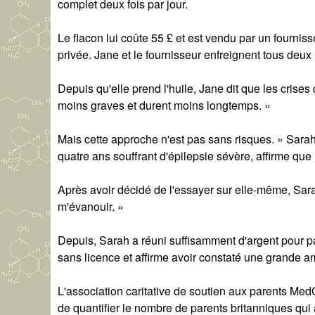
complet deux fois par jour.
Le flacon lui coûte 55 £ et est vendu par un fourni
privée. Jane et le fournisseur enfreignent tous deux l
Depuis qu'elle prend l'huile, Jane dit que les cris
moins graves et durent moins longtemps. »
Mais cette approche n'est pas sans risques. « Sarah 
quatre ans souffrant d'épilepsie sévère, affirme que 
Après avoir décidé de l'essayer sur elle-même, Sarah d
m'évanouir. »
Depuis, Sarah a réuni suffisamment d'argent pour 
sans licence et affirme avoir constaté une grande amé
L'association caritative de soutien aux parents Med
de quantifier le nombre de parents britanniques qu