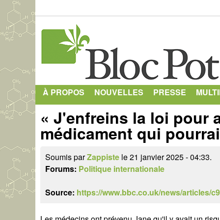
À PROPOS
NOUVELLES
PRESSE
MULT
« J'enfreins la loi pour
médicament qui pourrait
Soumis par
Zappiste
le 21 janvier 2025 - 04:33.
Forums:
Politique internationale
Source:
https://www.bbc.co.uk/news/articles/c
Les médecins ont prévenu Jane qu'il y avait un risque