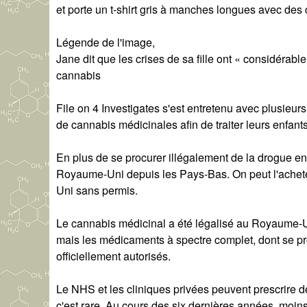
et porte un t-shirt gris à manches longues avec des
Légende de l'image,
Jane dit que les crises de sa fille ont « considéra
cannabis
File on 4 Investigates s'est entretenu avec plusieurs
de cannabis médicinales afin de traiter leurs enfan
En plus de se procurer illégalement de la drogue en
Royaume-Uni depuis les Pays-Bas. On peut l'acheter
Uni sans permis.
Le cannabis médicinal a été légalisé au Royaume-U
mais les médicaments à spectre complet, dont se pro
officiellement autorisés.
Le NHS et les cliniques privées peuvent prescrire 
c'est rare. Au cours des six dernières années, moins