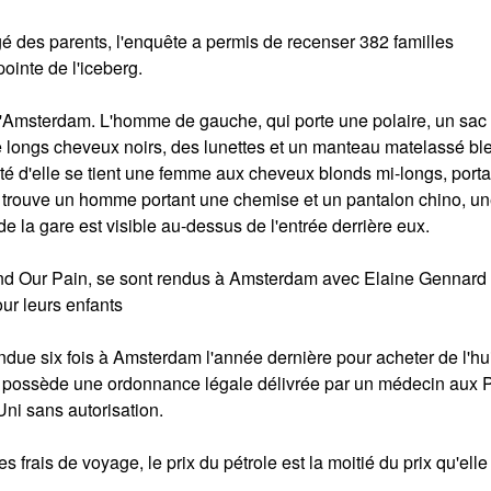
gé des parents, l'enquête a permis de recenser 382 familles
pointe de l'iceberg.
 d'Amsterdam. L'homme de gauche, qui porte une polaire, un sac
 de longs cheveux noirs, des lunettes et un manteau matelassé bl
é d'elle se tient une femme aux cheveux blonds mi-longs, porta
se trouve un homme portant une chemise et un pantalon chino, u
e la gare est visible au-dessus de l'entrée derrière eux.
nd Our Pain, se sont rendus à Amsterdam avec Elaine Gennard 
ur leurs enfants
endue six fois à Amsterdam l'année dernière pour acheter de l'hu
lle possède une ordonnance légale délivrée par un médecin aux 
Uni sans autorisation.
 frais de voyage, le prix du pétrole est la moitié du prix qu'elle