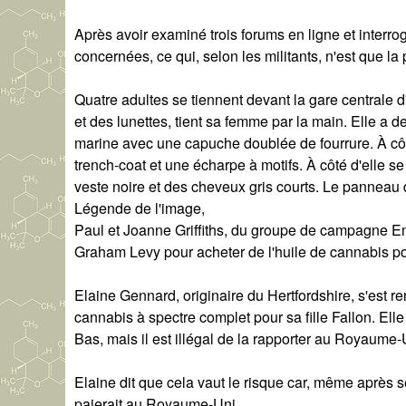
Après avoir examiné trois forums en ligne et interro
concernées, ce qui, selon les militants, n'est que la 
Quatre adultes se tiennent devant la gare centrale
et des lunettes, tient sa femme par la main. Elle a
marine avec une capuche doublée de fourrure. À côt
trench-coat et une écharpe à motifs. À côté d'elle 
veste noire et des cheveux gris courts. Le panneau d
Légende de l'image,
Paul et Joanne Griffiths, du groupe de campagne E
Graham Levy pour acheter de l'huile de cannabis po
Elaine Gennard, originaire du Hertfordshire, s'est r
cannabis à spectre complet pour sa fille Fallon. E
Bas, mais il est illégal de la rapporter au Royaume-
Elaine dit que cela vaut le risque car, même après ses
paierait au Royaume-Uni.