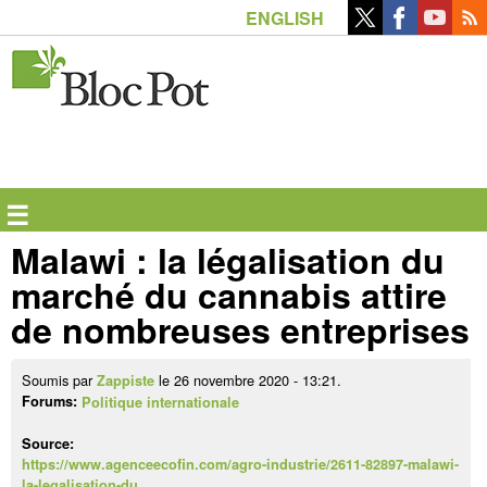
Aller
ENGLISH
au
contenu
principal
☰
Malawi : la légalisation du
marché du cannabis attire
de nombreuses entreprises
Soumis par
le 26 novembre 2020 - 13:21.
Zappiste
Forums:
Politique internationale
Source:
https://www.agenceecofin.com/agro-industrie/2611-82897-malawi-
la-legalisation-du…