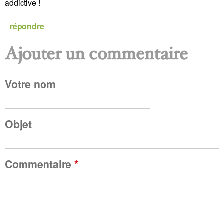
addictive !
répondre
Ajouter un commentaire
P
Votre nom
a
g
Objet
e
Commentaire
*
s