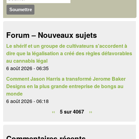
u
r
c
l
h
a
Forum – Nouveaux sujets
e
i
r
Le shérif et un groupe de cultivateurs s'accordent à
r
dire que la légalisation a créé des règles défavorables
e
au cannabis légal
6 août 2026 - 06:35
d
Comment Jason Harris a transformé Jerome Baker
e
Designs en la plus grande entreprise de bongs au
monde
r
6 août 2026 - 06:18
e
‹‹
5 sur 4067
››
c
h
Commentaires récents