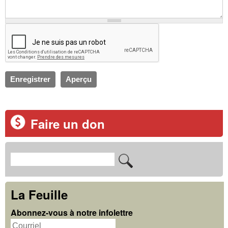
Faire un don
R
F
e
o
c
La Feuille
r
h
Abonnez-vous à notre infolettre
m
e