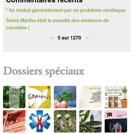
e
* Se traduit généralement par un problème cardiaque
r
Santa Martha était le paradis des amateurs de
c
cannabis !
h
‹‹
5 sur 1270
››
e
Dossiers spéciaux