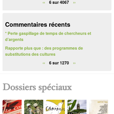
‹‹
6 sur 4067
››
c
h
Commentaires récents
e
* Perte gaspillage de temps de chercheurs et
r
d’argents
c
Rapporte plus que : des programmes de
h
substitutions des cultures
e
‹‹
6 sur 1270
››
Dossiers spéciaux