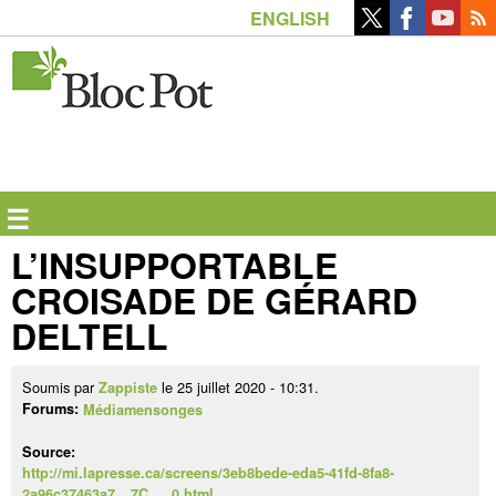
Aller
ENGLISH
au
contenu
principal
☰
L’INSUPPORTABLE
CROISADE DE GÉRARD
DELTELL
Soumis par
le 25 juillet 2020 - 10:31.
Zappiste
Forums:
Médiamensonges
Source:
http://mi.lapresse.ca/screens/3eb8bede-eda5-41fd-8fa8-
2a96c37463a7__7C___0.html