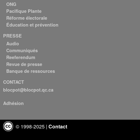
ONG
Pacifique Plante
Réforme électorale
Éducation et prévention
PRESSE
Audio
Communiqués
Reeferendum
Revue de presse
Banque de ressources
CONTACT
blocpot@blocpot.qc.ca
Adhésion
© 1998-2025 |
Contact