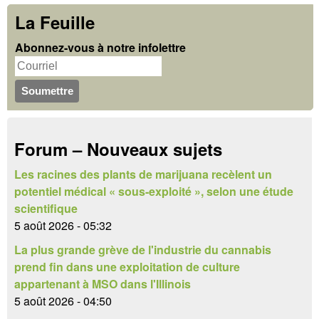
o
c
La Feuille
r
h
Abonnez-vous à notre infolettre
m
e
u
r
c
l
h
a
Forum – Nouveaux sujets
e
i
r
Les racines des plants de marijuana recèlent un
r
potentiel médical « sous-exploité », selon une étude
e
scientifique
5 août 2026 - 05:32
d
La plus grande grève de l'industrie du cannabis
e
prend fin dans une exploitation de culture
appartenant à MSO dans l'Illinois
r
5 août 2026 - 04:50
e