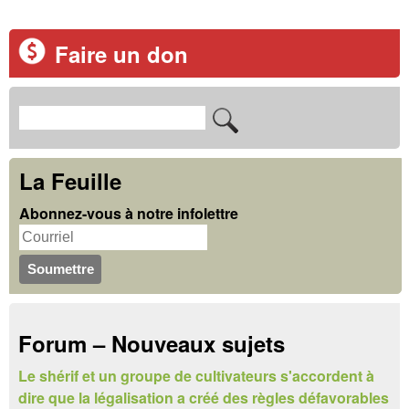
Faire un don
R
F
e
o
c
La Feuille
r
h
Abonnez-vous à notre infolettre
m
e
u
r
c
l
h
a
Forum – Nouveaux sujets
e
i
r
Le shérif et un groupe de cultivateurs s'accordent à
r
dire que la légalisation a créé des règles défavorables