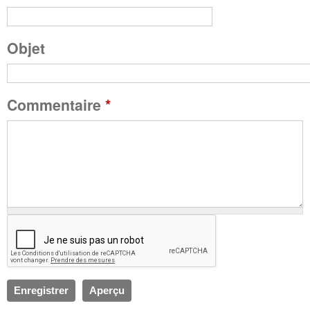
g
Objet
e
Commentaire
*
s