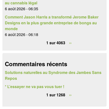
e
au cannabis légal
6 août 2026 - 06:35
d
Comment Jason Harris a transformé Jerome Baker
e
Designs en la plus grande entreprise de bongs au
monde
r
6 août 2026 - 06:18
e
1 sur 4063
››
c
h
Commentaires récents
e
Solutions naturelles au Syndrome des Jambes Sans
r
Repos
c
* L’essayer ne va pas vous tuer !
h
1 sur 1268
››
e