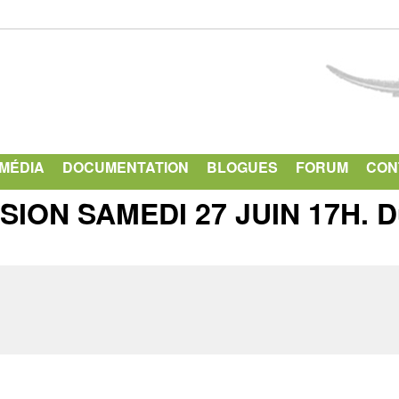
Aller
au
contenu
principal
IMÉDIA
DOCUMENTATION
BLOGUES
FORUM
CON
ION SAMEDI 27 JUIN 17H. D