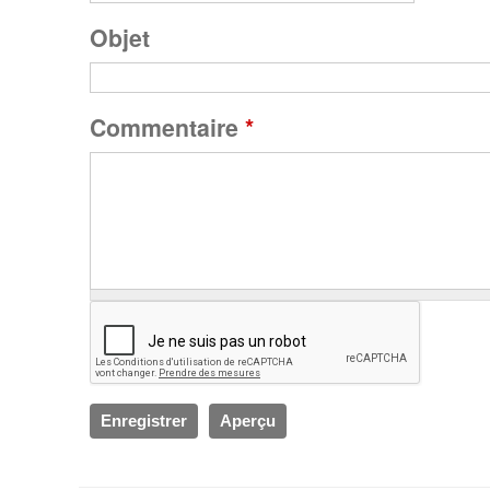
g
Objet
e
Commentaire
*
s