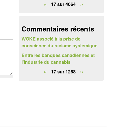
e
‹‹
17 sur 4064
››
r
c
Commentaires récents
h
WOKE associé à la prise de
e
conscience du racisme systémique
Entre les banques canadiennes et
l'industrie du cannabis
‹‹
17 sur 1268
››