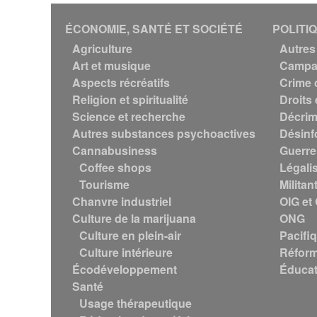
ÉCONOMIE, SANTÉ ET SOCIÉTÉ
POLITI
Agriculture
Autres 
Art et musique
Campag
Aspects récréatifs
Crime 
Religion et spiritualité
Droits 
Science et recherche
Décrim
Autres substances psychoactives
Désinf
Cannabusiness
Guerre
Coffee shops
Légali
Tourisme
Militan
Chanvre industriel
OIG et
Culture de la marijuana
ONG
Culture en plein-air
Pacifi
Culture intérieure
Réform
Écodéveloppement
Éducat
Santé
Usage thérapeutique