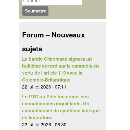
u
r
c
l
h
a
Forum – Nouveaux
e
i
r
sujets
r
e
La bande Gitanmaax signera un
huitième accord sur le cannabis en
d
vertu de l'article 119 avec la
e
Colombie-Britannique
22 juillet 2026 - 07:11
r
Le PTC ou Pète ton crâne, des
e
cannabinoïdes inquiétants. Un
cannabinoïde de synthèse fabriqué
c
en laboratoire
h
22 juillet 2026 - 06:30