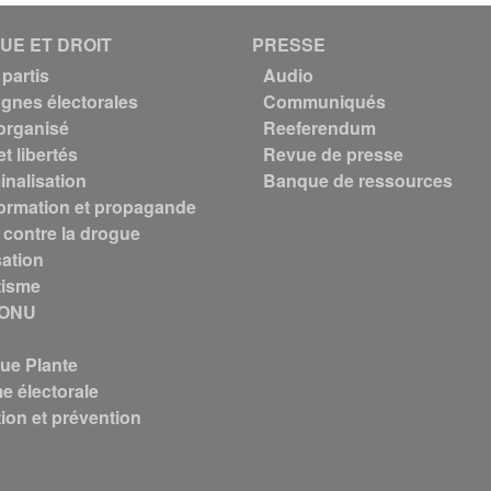
QUE ET DROIT
PRESSE
partis
Audio
nes électorales
Communiqués
organisé
Reeferendum
et libertés
Revue de presse
inalisation
Banque de ressources
ormation et propagande
 contre la drogue
sation
tisme
 ONU
que Plante
e électorale
ion et prévention