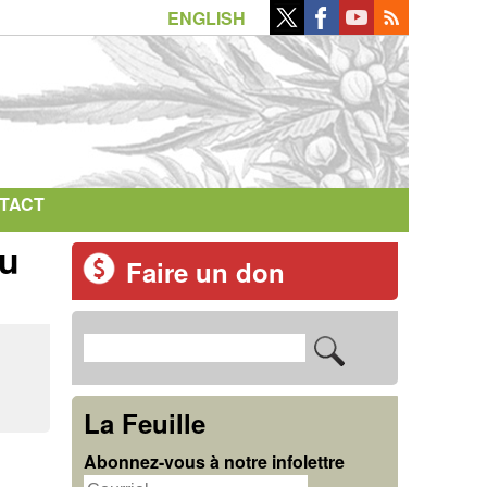
ENGLISH
TACT
u
Faire un don
R
F
e
o
c
La Feuille
r
h
Abonnez-vous à notre infolettre
m
e