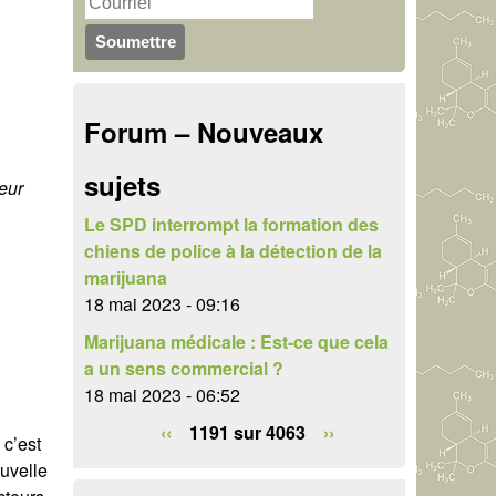
u
r
c
l
h
a
Forum – Nouveaux
e
i
r
sujets
r
eur
e
Le SPD interrompt la formation des
chiens de police à la détection de la
d
marijuana
e
18 mai 2023 - 09:16
Marijuana médicale : Est-ce que cela
r
a un sens commercial ?
e
18 mai 2023 - 06:52
c
‹‹
1191 sur 4063
››
 c’est
h
ouvelle