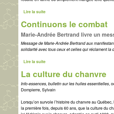
Lire la suite
d
e
Continuons le combat
L
a
Marie-Andrée Bertrand livre un me
g
r
Message de Marie-Andrée Bertrand aux manifestants
a
solidarité avec tous ceux et celles qui réclament la
i
n
Lire la suite
d
e
e
La culture du chanvre
d
C
'
o
Info-essences, bulletin sur les huiles essentielles
, 
u
n
Dompierre, Sylvain
n
t
e
i
Lorsqu’on survole l’histoire du chanvre au Québec,
n
n
la première fois, depuis 60 ans, que la culture du 
o
u