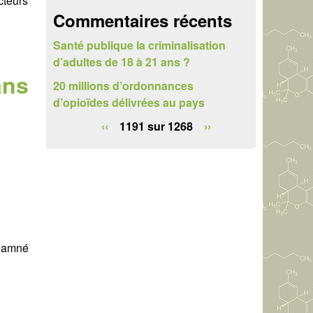
cteurs
e
Commentaires récents
r
Santé publique la criminalisation
c
d’adultes de 18 à 21 ans ?
ans
h
20 millions d’ordonnances
d’opioïdes délivrées au pays
e
‹‹
1191 sur 1268
››
ndamné