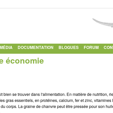
Aller
au
contenu
principal
IMÉDIA
DOCUMENTATION
BLOGUES
FORUM
CON
le économie
t bien se trouver dans l'alimentation. En matière de nutrition, ri
es gras essentiels, en protéines, calcium, fer et zinc, vitamines 
eur du corps. La graine de chanvre peut être pressée pour son huil
.