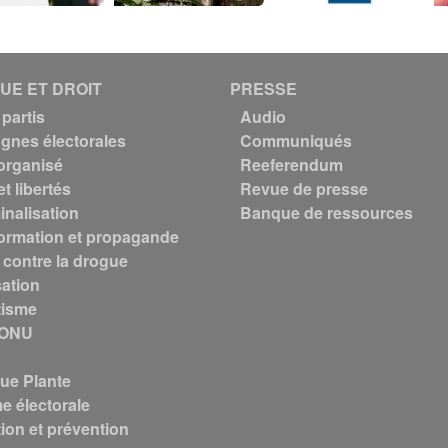
QUE ET DROIT
PRESSE
partis
Audio
nes électorales
Communiqués
organisé
Reeferendum
et libertés
Revue de presse
inalisation
Banque de ressources
ormation et propagande
 contre la drogue
sation
tisme
 ONU
que Plante
e électorale
ion et prévention