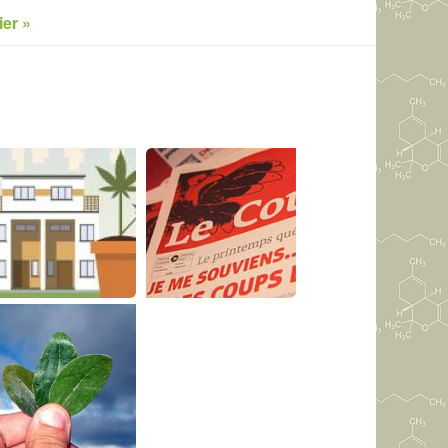
ier »