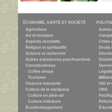
i
s
M
o
ÉCONOMIE, SANTÉ ET SOCIÉTÉ
POLITI
n
Agriculture
Autres 
t
Art et musique
Campag
r
Aspects récréatifs
Crime 
é
Religion et spiritualité
Droits 
a
Science et recherche
Décrim
l
Autres substances psychoactives
Désinf
"
Cannabusiness
Guerre
c
Coffee shops
Légali
o
Tourisme
Militan
n
Chanvre industriel
OIG et
d
Culture de la marijuana
ONG
a
Culture en plein-air
Pacifi
m
Culture intérieure
Réform
n
Écodéveloppement
Éducat
é