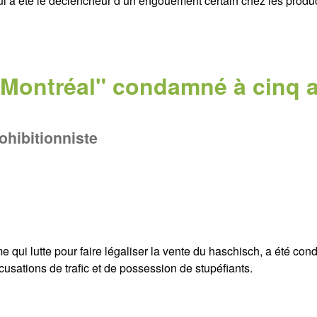
 qui a été le déclencheur d’un engouement certain chez les produ
 Montréal" condamné à cinq 
ohibitionniste
 qui lutte pour faire légaliser la vente du haschisch, a été co
cusations de trafic et de possession de stupéfiants.