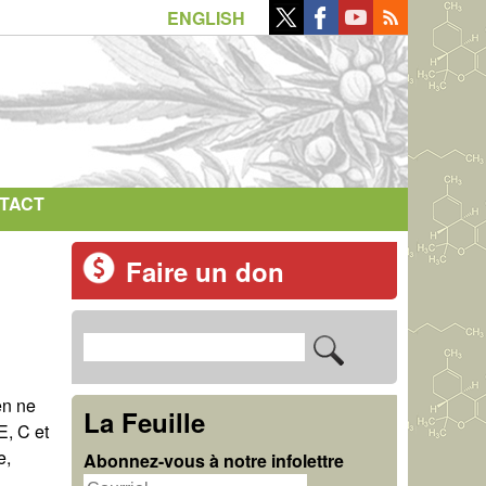
ENGLISH
TACT
Faire un don
R
F
e
o
en ne
c
La Feuille
E, C et
r
h
e,
Abonnez-vous à notre infolettre
m
e