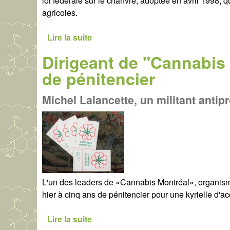
loi fédérale sur le chanvre, adoptée en avril 1998,
u
o
agricoles.
v
n
e
s
Lire la suite
d
l
l
e
l
e
Dirigeant de "Cannabis
L
e
c
de pénitencier
a
é
o
c
c
m
Michel Lalancette, un militant antipr
u
o
b
l
n
a
t
o
t
u
m
r
i
e
e
d
L'un des leaders de «Cannabis Montréal», organisme
u
hier à cinq ans de pénitencier pour une kyrielle d'ac
c
h
Lire la suite
d
a