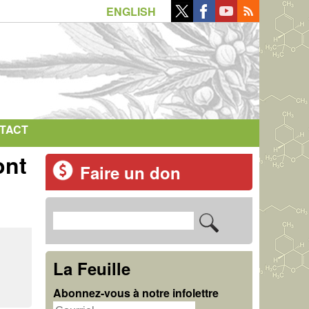
ENGLISH
TACT
ont
Faire un don
R
F
e
o
c
La Feuille
r
h
Abonnez-vous à notre infolettre
m
e