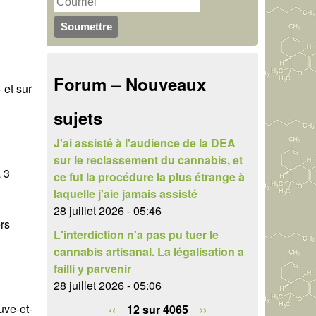
u
r
c
l
h
a
Forum – Nouveaux
e
 et sur
i
r
sujets
r
e
J'ai assisté à l'audience de la DEA
sur le reclassement du cannabis, et
d
 3
ce fut la procédure la plus étrange à
e
laquelle j'aie jamais assisté
28 juillet 2026 - 05:46
r
rs
L'interdiction n'a pas pu tuer le
e
cannabis artisanal. La légalisation a
failli y parvenir
c
28 juillet 2026 - 05:06
h
uve-et-
‹‹
12 sur 4065
››