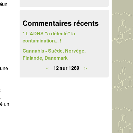
e
éuni
r
Commentaires récents
c
* L'ADHS "a détecté" la
h
contamination... !
e
Cannabis - Suède, Norvège,
Finlande, Danemark
‹‹
12 sur 1269
››
 une
e
a
té un