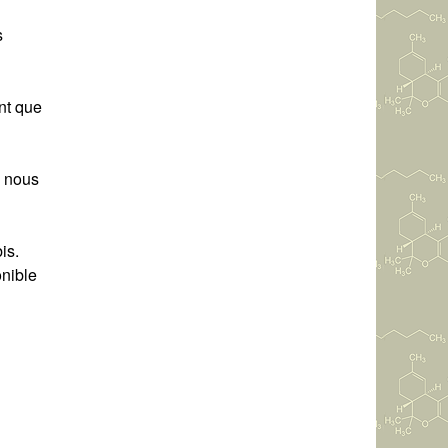
s
ent que
i nous
is.
onible