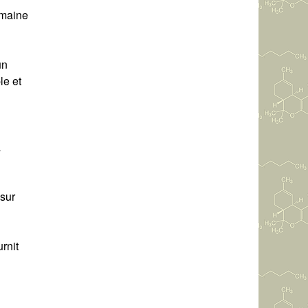
omaine
un
le et
a
 sur
rnit