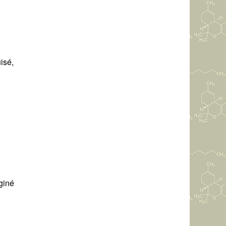
isé,
aginé