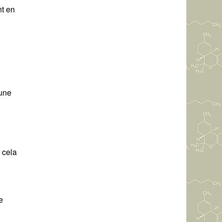
nt en
cune
 cela
e