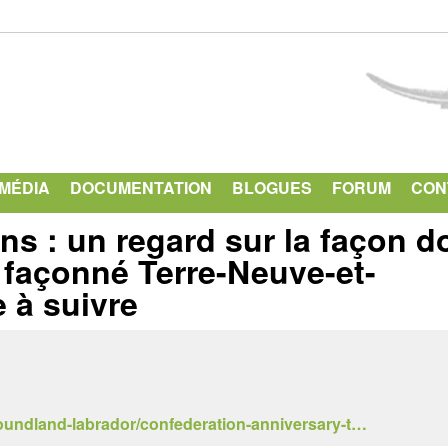
Aller
au
contenu
principal
IMÉDIA
DOCUMENTATION
BLOGUES
FORUM
CON
ns : un regard sur la façon d
 façonné Terre-Neuve-et-
e à suivre
oundland-labrador/confederation-anniversary-t…