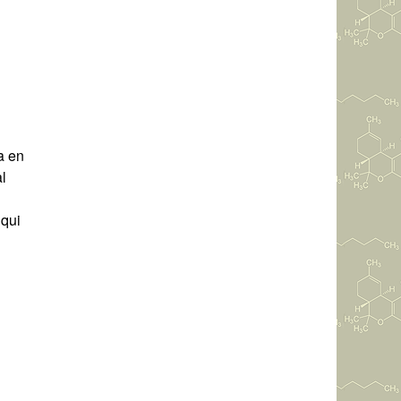
a en
l
 qui