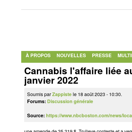
À PROPOS
NOUVELLES
PRESSE
MULT
Cannabis l'affaire liée
janvier 2022
Soumis par
Zappiste
le 18 août 2023 - 10:30.
Forums:
Discussion générale
Source:
https://www.nbcboston.com/news/loca
une amende de 35 219 $. Trulieve conteste et a ver