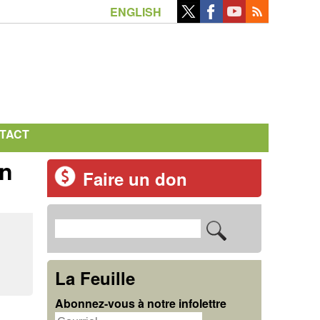
ENGLISH
TACT
en
Faire un don
R
F
e
o
c
La Feuille
r
h
Abonnez-vous à notre infolettre
m
e