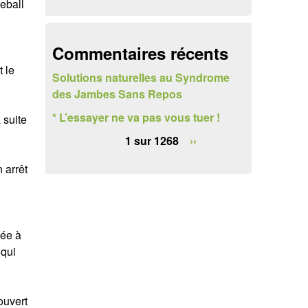
eball
e
r
Commentaires récents
c
 le
Solutions naturelles au Syndrome
h
des Jambes Sans Repos
e
* L’essayer ne va pas vous tuer !
 suite
1 sur 1268
››
 arrêt
iée à
 qui
ouvert