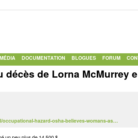
Aller
au
contenu
principal
IMÉDIA
DOCUMENTATION
BLOGUES
FORUM
CON
 au décès de Lorna McMurrey 
l/occupational-hazard-osha-believes-womans-as…
sé un peu plus de 14 500 $