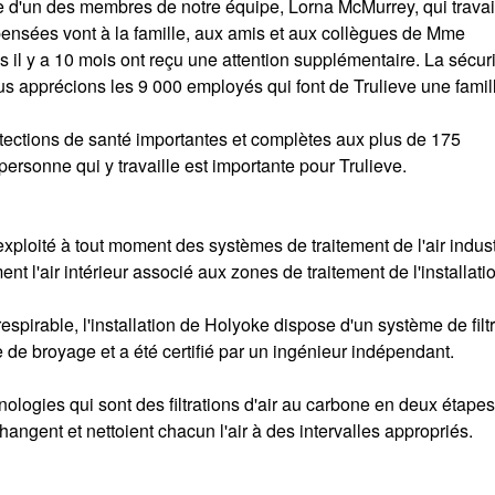
te d'un des membres de notre équipe, Lorna McMurrey, qui travail
ensées vont à la famille, aux amis et aux collègues de Mme
 il y a 10 mois ont reçu une attention supplémentaire. La sécur
us apprécions les 9 000 employés qui font de Trulieve une fami
tections de santé importantes et complètes aux plus de 175
ersonne qui y travaille est importante pour Trulieve.
 exploité à tout moment des systèmes de traitement de l'air indust
t l'air intérieur associé aux zones de traitement de l'installati
respirable, l'installation de Holyoke dispose d'un système de filt
le de broyage et a été certifié par un ingénieur indépendant.
ologies qui sont des filtrations d'air au carbone en deux étape
angent et nettoient chacun l'air à des intervalles appropriés.