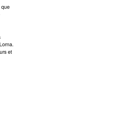
t que
e
a
Lorna.
urs et