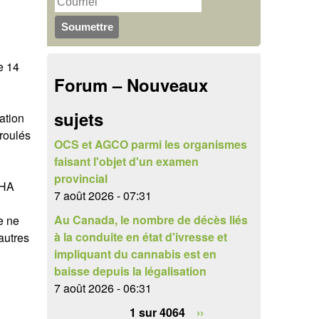
u
r
c
l
h
e 14
a
Forum – Nouveaux
e
i
r
sujets
ation
r
-roulés
e
OCS et AGCO parmi les organismes
faisant l'objet d'un examen
d
provincial
SHA
e
7 août 2026 - 07:31
Au Canada, le nombre de décès liés
e ne
r
à la conduite en état d'ivresse et
autres
e
impliquant du cannabis est en
baisse depuis la légalisation
c
7 août 2026 - 06:31
h
1 sur 4064
››