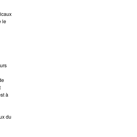
dicaux
 le
eurs
de
t
st à
aux du