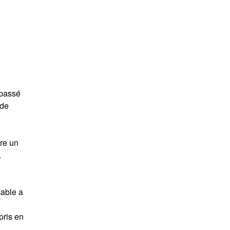
 passé
 de
dre un
.
sable a
pris en