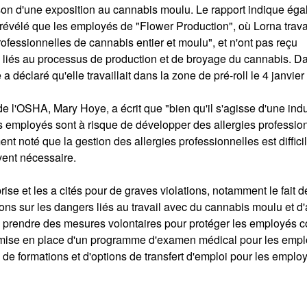
ison d'une exposition au cannabis moulu. Le rapport indique ég
 révélé que les employés de "Flower Production", où Lorna travai
rofessionnelles de cannabis entier et moulu", et n'ont pas reçu
rs liés au processus de production et de broyage du cannabis. D
 déclaré qu'elle travaillait dans la zone de pré-roll le 4 janvier
de l'OSHA, Mary Hoye, a écrit que "bien qu'il s'agisse d'une indu
s employés sont à risque de développer des allergies professio
t noté que la gestion des allergies professionnelles est difficil
uvent nécessaire.
se et les a cités pour de graves violations, notamment le fait d
ons sur les dangers liés au travail avec du cannabis moulu et d'
 prendre des mesures volontaires pour protéger les employés c
 mise en place d'un programme d'examen médical pour les empl
re de formations et d'options de transfert d'emploi pour les emplo