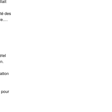
lait
ité des
lle.…
riel
on.
ration
s pour