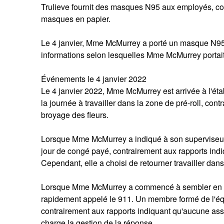
Trulieve fournit des masques N95 aux employés, con
masques en papier.
Le 4 janvier, Mme McMurrey a porté un masque N95 
informations selon lesquelles Mme McMurrey portai
Événements le 4 janvier 2022
Le 4 janvier 2022, Mme McMurrey est arrivée à l'éta
la journée à travailler dans la zone de pré-roll, cont
broyage des fleurs.
Lorsque Mme McMurrey a indiqué à son superviseur qu
jour de congé payé, contrairement aux rapports indiq
Cependant, elle a choisi de retourner travailler dans
Lorsque Mme McMurrey a commencé à sembler en dét
rapidement appelé le 911. Un membre formé de l'éq
contrairement aux rapports indiquant qu'aucune assi
charge la gestion de la réponse.