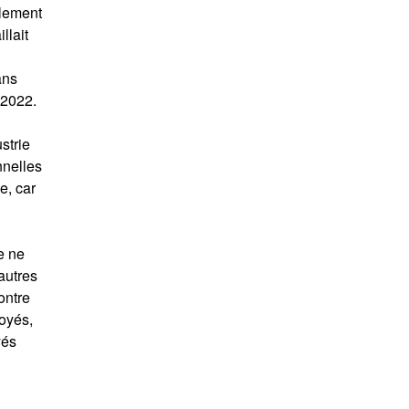
alement
llait
ans
 2022.
strie
nnelles
e, car
e ne
autres
ontre
oyés,
yés