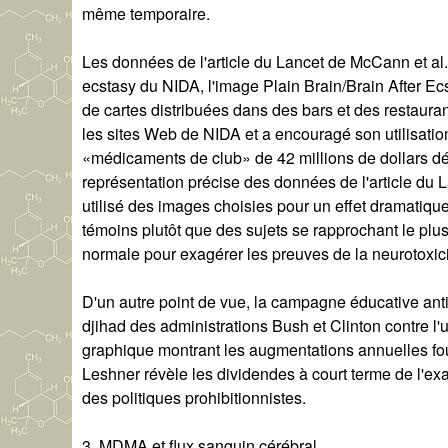
même temporaire.
Les données de l'article du Lancet de McCann et al.
ecstasy du NIDA, l'image Plain Brain/Brain After Ecs
de cartes distribuées dans des bars et des restaurant
les sites Web de NIDA et a encouragé son utilisation
«médicaments de club» de 42 millions de dollars 
représentation précise des données de l'article du 
utilisé des images choisies pour un effet dramati
témoins plutôt que des sujets se rapprochant le plus 
normale pour exagérer les preuves de la neurotoxi
D'un autre point de vue, la campagne éducative anti
djihad des administrations Bush et Clinton contre l
graphique montrant les augmentations annuelles fo
Leshner révèle les dividendes à court terme de l'exa
des politiques prohibitionnistes.
3. MDMA et flux sanguin cérébral