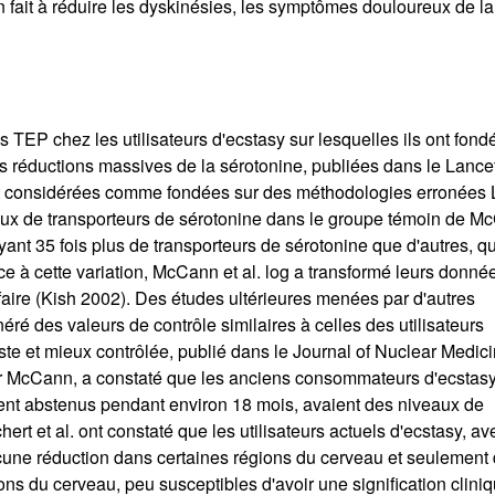
 fait à réduire les dyskinésies, les symptômes douloureux de la
TEP chez les utilisateurs d'ecstasy sur lesquelles ils ont fondé
 réductions massives de la sérotonine, publiées dans le Lance
t considérées comme fondées sur des méthodologies erronées 
ux de transporteurs de sérotonine dans le groupe témoin de M
ant 35 fois plus de transporteurs de sérotonine que d'autres, qu
e à cette variation, McCann et al. log a transformé leurs donné
aire (Kish 2002). Des études ultérieures menées par d'autres
ré des valeurs de contrôle similaires à celles des utilisateurs
e et mieux contrôlée, publié dans le Journal of Nuclear Medic
our McCann, a constaté que les anciens consommateurs d'ecstasy
nt abstenus pendant environ 18 mois, avaient des niveaux de
ert et al. ont constaté que les utilisateurs actuels d'ecstasy, a
une réduction dans certaines régions du cerveau et seulement
ns du cerveau, peu susceptibles d'avoir une signification clini