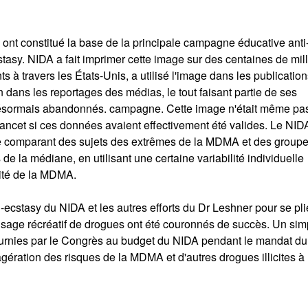
 ont constitué la base de la principale campagne éducative anti
tasy. NIDA a fait imprimer cette image sur des centaines de mill
s à travers les États-Unis, a utilisé l'image dans les publication
 dans les reportages des médias, le tout faisant partie de ses
désormais abandonnés. campagne. Cette image n'était même pa
Lancet si ces données avaient effectivement été valides. Le NID
que comparant des sujets des extrêmes de la MDMA et des group
de la médiane, en utilisant une certaine variabilité individuelle
cité de la MDMA.
-ecstasy du NIDA et les autres efforts du Dr Leshner pour se pli
'usage récréatif de drogues ont été couronnés de succès. Un sim
urnies par le Congrès au budget du NIDA pendant le mandat du
gération des risques de la MDMA et d'autres drogues illicites à 