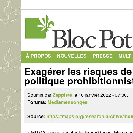
À PROPOS
NOUVELLES
PRESSE
MULT
Exagérer les risques de
politique prohibitionnis
Soumis par
Zappiste
le 16 janvier 2022 - 07:30.
Forums:
Médiamensonges
Source:
https://maps.org/research-archive/md
La MDMA cause la maladie de Parkinson. Même une 