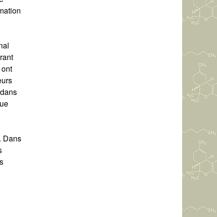
mation
nal
rant
 ont
eurs
l dans
que
y. Dans
s
s