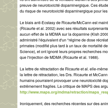
preuve de neurotoxicité dopaminergique. Ces études
du risque de neurotoxicité dopaminergique pour le
Le biais anti-Ecstasy de Ricaurte/McCann est mainten
(Ricaurte et al. 2002) avec ses résultats surprenant
aucun effet de la MDMA sur la dopamine (Kish 2000 ;
administré l'équivalent d'un "régime de dose récréa
primates (modifié plus tard à un taux de mortalité de
Science), et ont ignoré leurs propres recherches m
que l'injection de MDMA (Ricaurte et al. 1988).
La lettre de rétractation de Ricaurte et al. elle-mê
la lettre de rétractation, les Drs. Ricaurte et McCa
humains pourraient provoquer une neurotoxicité do
extrêmement fragiles. La critique de MAPS des argume
http://www.maps.org/mdma/retraction/maps_re
Ironiquement, des recherches récentes sur des anim