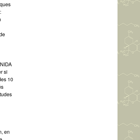
iques
:
n
 de
 NIDA
r si
des 10
és
études
n, en
ne