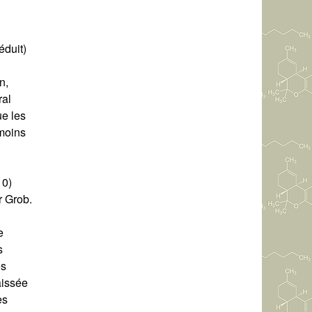
éduit)
n,
ral
ue les
émoins
10)
r Grob.
e
s
es
aissée
es