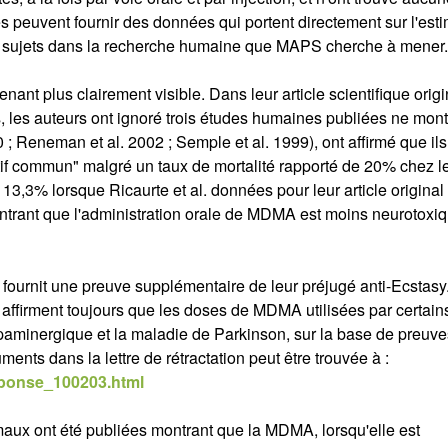
 peuvent fournir des données qui portent directement sur l'esti
s sujets dans la recherche humaine que MAPS cherche à mener.
ant plus clairement visible. Dans leur article scientifique origi
s, les auteurs ont ignoré trois études humaines publiées ne mont
 Reneman et al. 2002 ; Semple et al. 1999), ont affirmé que ils
tif commun" malgré un taux de mortalité rapporté de 20% chez l
 13,3% lorsque Ricaurte et al. données pour leur article origina
ontrant que l'administration orale de MDMA est moins neurotoxi
me fournit une preuve supplémentaire de leur préjugé anti-Ecstas
nn affirment toujours que les doses de MDMA utilisées par certain
paminergique et la maladie de Parkinson, sur la base de preuve
nts dans la lettre de rétractation peut être trouvée à :
sponse_100203.html
aux ont été publiées montrant que la MDMA, lorsqu'elle est