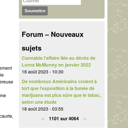
u
r
c
l
h
a
Forum – Nouveaux
e
i
r
sujets
r
e
Cannabis l'affaire liée au décès de
Lorna McMurrey en janvier 2022
lement
d
18 août 2023 - 10:30
ie
e
De nombreux Américains croient à
gereuse
tort que l'exposition à la fumée de
r
marijuana est plus sûre que le tabac,
ême
e
selon une étude
18 août 2023 - 03:55
c
caurte,
‹‹
1101 sur 4064
››
h