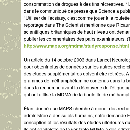
consommation de drogues à des fins récréatives. " L
dans le communiqué de presse que Science a publié pour
"Utiliser de l'ecstasy, c'est comme jouer à la roule
reportage dans The Scientist mentionne que Ricaurt
scientifiques britanniques de haut niveau ont deman
publier les commentaires des pairs examinateurs. (T
http://www.maps.org/mdma/studyresponse.html
Un article du 14 octobre 2003 dans Lancet Neuro
pour obtenir plus de données sur les autres recherc
des études supplémentaires doivent être retirées. A
grammes de méthamphétamine contenus dans la boute
dans la recherche avant la découverte de l'étiqueta
qui ont utilisé la MDMA de la bouteille de méthamp
Étant donné que MAPS cherche à mener des recher
administrée à des sujets humains, notre demande F
conception et les résultats des études ultérieures d
ils ont administré de la véritable MDMA à des primate