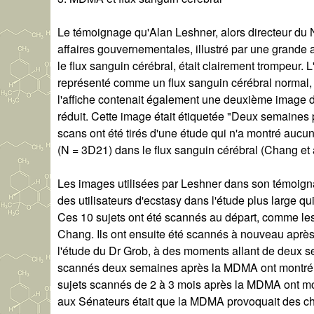
Le témoignage qu'Alan Leshner, alors directeur du 
affaires gouvernementales, illustré par une grande 
le flux sanguin cérébral, était clairement trompeur. 
représenté comme un flux sanguin cérébral normal, 
l'affiche contenait également une deuxième image 
réduit. Cette image était étiquetée "Deux semaines
scans ont été tirés d'une étude qui n'a montré aucun
(N = 3D21) dans le flux sanguin cérébral (Chang et 
Les images utilisées par Leshner dans son témoig
des utilisateurs d'ecstasy dans l'étude plus large q
Ces 10 sujets ont été scannés au départ, comme les 
Chang. Ils ont ensuite été scannés à nouveau aprè
l'étude du Dr Grob, à des moments allant de deux 
scannés deux semaines après la MDMA ont montré un
sujets scannés de 2 à 3 mois après la MDMA ont mon
aux Sénateurs était que la MDMA provoquait des ch