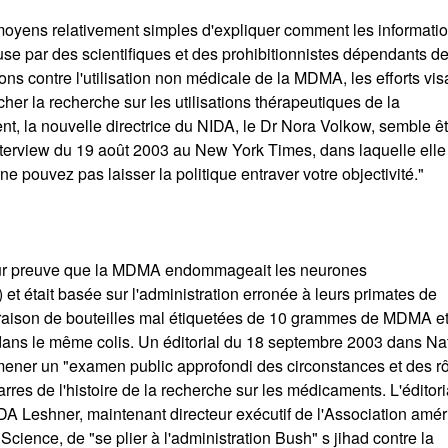
s moyens relativement simples d'expliquer comment les informati
se par des scientifiques et des prohibitionnistes dépendants d
tions contre l'utilisation non médicale de la MDMA, les efforts vis
er la recherche sur les utilisations thérapeutiques de la
 la nouvelle directrice du NIDA, le Dr Nora Volkow, semble êt
interview du 19 août 2003 au New York Times, dans laquelle elle
ne pouvez pas laisser la politique entraver votre objectivité."
eur preuve que la MDMA endommageait les neurones
 et était basée sur l'administration erronée à leurs primates de
aison de bouteilles mal étiquetées de 10 grammes de MDMA e
ans le même colis. Un éditorial du 18 septembre 2003 dans Na
mener un "examen public approfondi des circonstances et des r
rres de l'histoire de la recherche sur les médicaments. L'éditori
DA Leshner, maintenant directeur exécutif de l'Association amér
ience, de "se plier à l'administration Bush" s jihad contre la