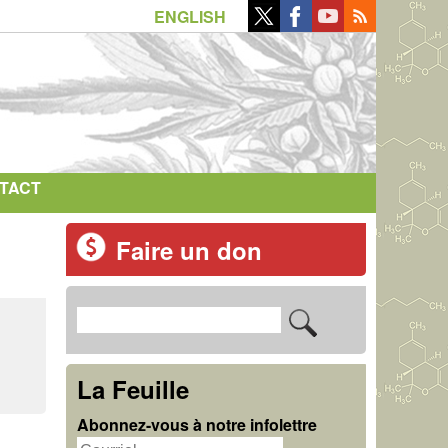
ENGLISH
TACT
Faire un don
R
F
e
o
c
La Feuille
r
h
Abonnez-vous à notre infolettre
m
e