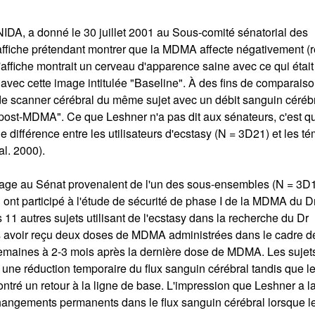
NIDA, a donné le 30 juillet 2001 au Sous-comité sénatorial des
affiche prétendant montrer que la MDMA affecte négativement (r
L'affiche montrait un cerveau d'apparence saine avec ce qui était
avec cette image intitulée "Baseline". À des fins de comparaiso
de scanner cérébral du même sujet avec un débit sanguin céréb
 post-MDMA". Ce que Leshner n'a pas dit aux sénateurs, c'est q
e différence entre les utilisateurs d'ecstasy (N = 3D21) et les t
al. 2000).
nage au Sénat provenaient de l'un des sous-ensembles (N = 3D
ui ont participé à l'étude de sécurité de phase I de la MDMA du D
11 autres sujets utilisant de l'ecstasy dans la recherche du Dr
s avoir reçu deux doses de MDMA administrées dans le cadre d
semaines à 2-3 mois après la dernière dose de MDMA. Les sujet
e réduction temporaire du flux sanguin cérébral tandis que l
tré un retour à la ligne de base. L'impression que Leshner a l
angements permanents dans le flux sanguin cérébral lorsque l