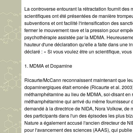
La controverse entourant la rétractation fournit de
scientifiques ont été présentées de manière trompeu
subventions et ont facilité l'intensification des sanc
fermer le mouvement rave et la pression pour empêch
psychothérapie assistée par la MDMA. Heureusement,
hauteur d'une déclaration qu'elle a faite dans une 
déclaré : « Si vous voulez être un scientifique, vous 
1. MDMA et Dopamine
Ricaurte/McCann reconnaissent maintenant que l
dopaminergiques était erronée (Ricaurte et al. 2003)
méthamphétamine au lieu de MDMA, soi-disant en r
méthamphétamine qui arrivé du même fournisseur d
demandé à la directrice de NIDA, Nora Volkow, de 
des participants dans l'un des épisodes les plus biza
Nature a également accusé l'ancien directeur de NI
pour l'avancement des sciences (AAAS), qui publie Sc