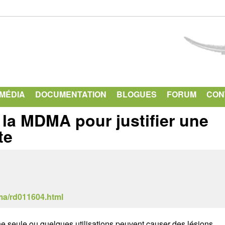
Aller
au
contenu
principal
IMÉDIA
DOCUMENTATION
BLOGUES
FORUM
CON
 la MDMA pour justifier une
te
ma/rd011604.html
seule ou quelques utilisations peuvent causer des lésions