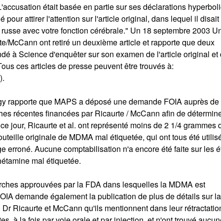
'accusation était basée en partie sur ses déclarations hyperbol
 attirer l'attention sur l'article original, dans lequel il disait 
tte russe avec votre fonction cérébrale." Un 18 septembre 2003 U
e/McCann ont retiré un deuxième article et rapporte que deux
dé à Science d'enquêter sur son examen de l'article original et
ous ces articles de presse peuvent être trouvés à:
).
logy rapporte que MAPS a déposé une demande FOIA auprès de
hes récentes financées par Ricaurte / McCann afin de détermine
 ce jour, Ricaurte et al. ont représenté moins de 2 1/4 grammes 
ille originale de MDMA mal étiquetée, qui ont tous été utilis
ge erroné. Aucune comptabilisation n'a encore été faite sur les 
hétamine mal étiquetée.
ches approuvées par la FDA dans lesquelles la MDMA est
OIA demande également la publication de plus de détails sur la
u Dr Ricaurte et McCann qu'ils mentionnent dans leur rétractatio
s, à la fois par voie orale et par injection, et n'ont trouvé aucu