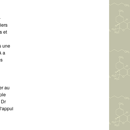
-
iers
s et
s une
A a
es
er au
ple
 Dr
l'appui