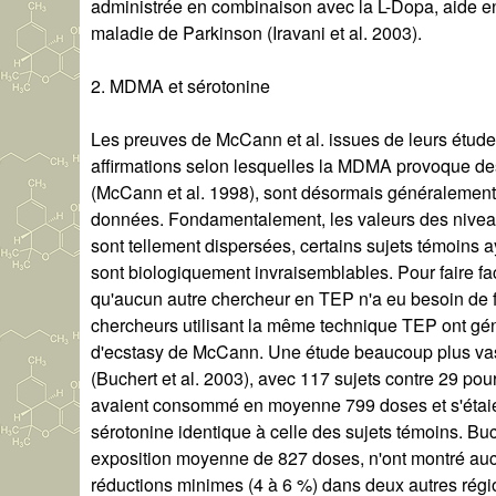
administrée en combinaison avec la L-Dopa, aide en
maladie de Parkinson (Iravani et al. 2003).
2. MDMA et sérotonine
Les preuves de McCann et al. issues de leurs études 
affirmations selon lesquelles la MDMA provoque des
(McCann et al. 1998), sont désormais généralemen
données. Fondamentalement, les valeurs des nivea
sont tellement dispersées, certains sujets témoins ay
sont biologiquement invraisemblables. Pour faire fac
qu'aucun autre chercheur en TEP n'a eu besoin de f
chercheurs utilisant la même technique TEP ont géné
d'ecstasy de McCann. Une étude beaucoup plus vast
(Buchert et al. 2003), avec 117 sujets contre 29 p
avaient consommé en moyenne 799 doses et s'étaie
sérotonine identique à celle des sujets témoins. Buch
exposition moyenne de 827 doses, n'ont montré auc
réductions minimes (4 à 6 %) dans deux autres régio