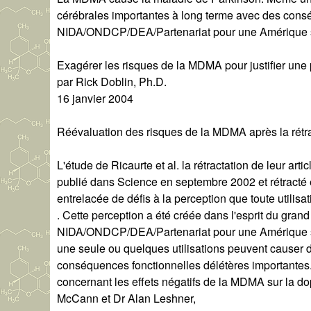
cérébrales importantes à long terme avec des consé
NIDA/ONDCP/DEA/Partenariat pour une Amérique 
Exagérer les risques de la MDMA pour justifier une p
par Rick Doblin, Ph.D.
16 janvier 2004
Réévaluation des risques de la MDMA après la rétr
L'étude de Ricaurte et al. la rétractation de leur ar
publié dans Science en septembre 2002 et rétracté 
entrelacée de défis à la perception que toute utili
. Cette perception a été créée dans l'esprit du grand
NIDA/ONDCP/DEA/Partenariat pour une Amérique s
une seule ou quelques utilisations peuvent causer 
conséquences fonctionnelles délétères importantes. 
concernant les effets négatifs de la MDMA sur la dop
McCann et Dr Alan Leshner,