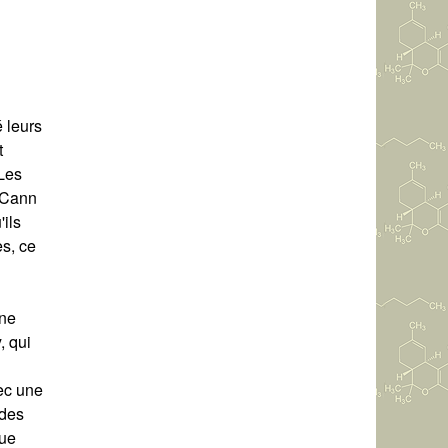
 leurs
t
Les
cCann
'ils
es, ce
ine
, qui
vec une
 des
que