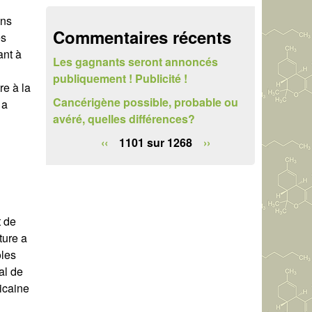
e
ons
r
Commentaires récents
es
ant à
c
Les gagnants seront annoncés
publiquement ! Publicité !
h
re à la
Cancérigène possible, probable ou
 a
e
avéré, quelles différences?
‹‹
1101 sur 1268
››
t de
ture a
ôles
al de
icaine