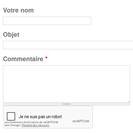
Votre nom
a
g
Objet
e
Commentaire
*
s