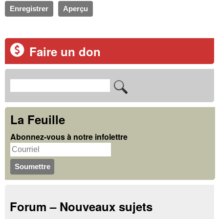
Faire un don
R
F
e
o
c
La Feuille
r
h
Abonnez-vous à notre infolettre
m
e
u
r
c
l
h
a
Forum – Nouveaux sujets
e
i