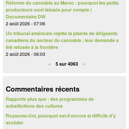
r
Réforme du cannabis au Maroc : pourquoi les petits
r
producteurs sont laissés pour compte |
e
Documentaire DW
2 août 2026 - 07:06
d
Un tribunal américain rejette la plainte de dirigeants
e
canadiens du secteur du cannabis ; leur demande a
été refusée à la frontière
r
2 août 2026 - 06:03
e
‹‹
5 sur 4063
››
c
h
Commentaires récents
e
Rapporte plus que : des programmes de
r
substitutions des cultures
c
Royaume-Uni, pourquoi est-il encore si difficile d'y
h
accéder