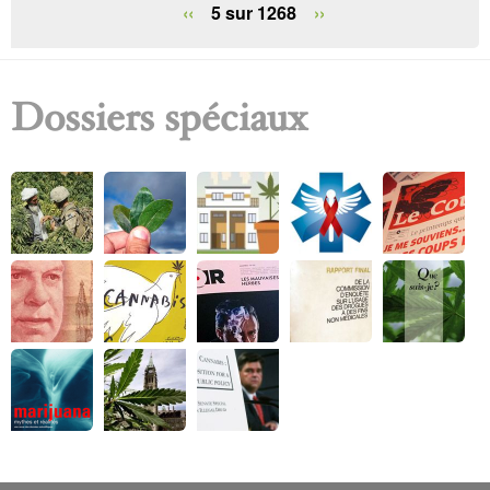
e
‹‹
5 sur 1268
››
Dossiers spéciaux