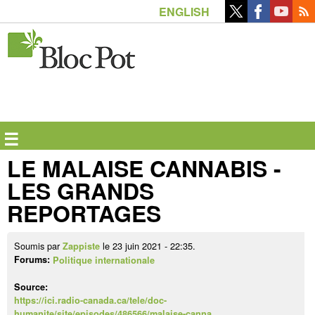
Aller
ENGLISH
au
contenu
principal
☰
LE MALAISE CANNABIS -
LES GRANDS
REPORTAGES
Soumis par
le 23 juin 2021 - 22:35.
Zappiste
Forums:
Politique internationale
Source:
https://ici.radio-canada.ca/tele/doc-
humanite/site/episodes/486566/malaise-canna…