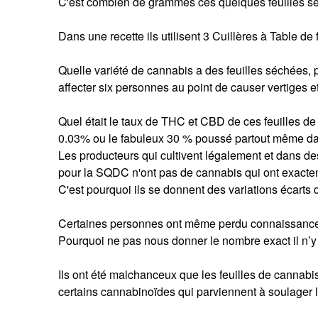
C'est combien de grammes ces quelques feuilles s
Dans une recette ils utilisent 3 Cuillères à Table d
Quelle variété de cannabis a des feuilles séchées, 
affecter six personnes au point de causer vertiges 
Quel était le taux de THC et CBD de ces feuilles d
0.03% ou le fabuleux 30 % poussé partout même dan
Les producteurs qui cultivent légalement et dans de
pour la SQDC n'ont pas de cannabis qui ont exact
C'est pourquoi ils se donnent des variations écar
Certaines personnes ont même perdu connaissance
Pourquoi ne pas nous donner le nombre exact il n’y 
Ils ont été malchanceux que les feuilles de cannab
certains cannabinoïdes qui parviennent à soulager