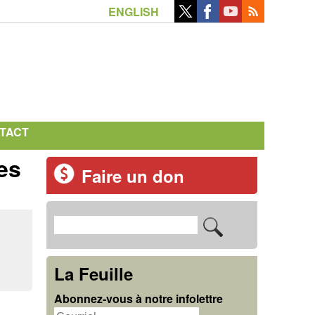
ENGLISH
TACT
es
Faire un don
R
F
e
o
c
La Feuille
r
h
Abonnez-vous à notre infolettre
m
e