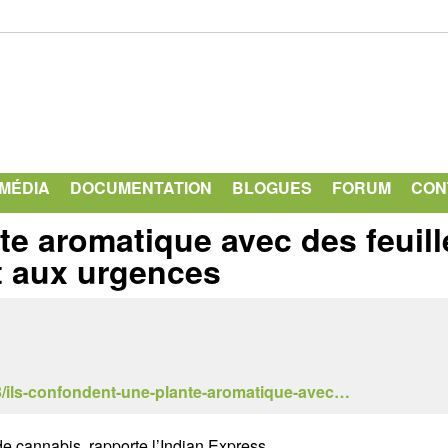
Aller
au
contenu
principal
IMÉDIA
DOCUMENTATION
BLOGUES
FORUM
CON
te aromatique avec des feuill
t aux urgences
03/ils-confondent-une-plante-aromatique-avec…
 de cannabis, rapporte l’Indian Express.