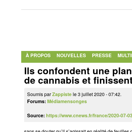
À PROPOS
NOUVELLES
PRESSE
MULT
Ils confondent une plan
de cannabis et finissen
Soumis par
Zappiste
le 3 juillet 2020 - 07:42.
Forums:
Médiamensonges
Source:
https://www.cnews.fr/france/2020-07-
sans se douter qu’il s’agissait en réalité de feuilles