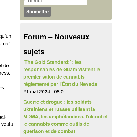
u
r
c
l
h
a
Forum – Nouveaux
 qu’un
e
i
fumer
r
sujets
r
e
‘The Gold Standard:’ : les
et de
responsables de Guam visitent le
ress.
d
premier salon de cannabis
e
réglementé par l’État du Nevada
es.
21 mai 2024 - 08:01
r
Guerre et drogue : les soldats
e
ukrainiens et russes utilisent la
MDMA, les amphétamines, l'alcool et
al-
c
le cannabis comme outils de
r voulu
h
guérison et de combat