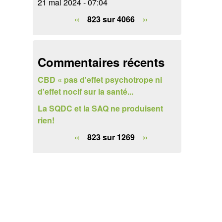
21 mai 2024 - 07:04
e
‹‹
823 sur 4066
››
r
c
h
Commentaires récents
e
CBD « pas d'effet psychotrope ni
d'effet nocif sur la santé...
La SQDC et la SAQ ne produisent
rien!
‹‹
823 sur 1269
››