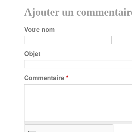
Ajouter un commentair
P
Votre nom
a
g
Objet
e
Commentaire
*
s