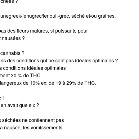
échées ?
e funegreek/fenugrec/fenouil-grec, séché et/ou graines.
pas des fleurs matures, si puissante pour
et nausées ?
e cannabis ?
s des conditions qui ne sont pas idéales optimales ?
s conditions idéales optimales
ement 30 % de THC.
ts dangereux de 10% ex: de 19 à 29% de THC.
 !
en avait que six ?
is séchées ne contiennent pas
 la nausée, les vomissements.